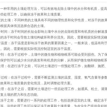
种常用的土壤处理方法，可以有效地去除土壤中的水分和有机质，提高
一些处理工作，以确保冻干效果和土壤质量。
宜的土壤：不同种类的土壤具有不同的物理性质和化学性质，对冻干的效
要根据具体情况选择合适的土壤。
干时间：冻干时间的长短会影响土壤中水分的去除程度和有机质的分解速
长的冻干时间会导致土壤结构破坏和养分流失。因此，需要根据实际情况
干温度：冻干温度是影响冻干效果的重要因素之一。一般来说，低温有利
失。因此，需要根据实际情况控制适宜的冻干温度。
护剂：在冻干过程中，土壤中的微生物和植物根系可能会受到损伤。为了
些保护剂可以减少水分的蒸发和有机质的分解，从而保护微生物和植物根
处理：在进行冻干之前，可以对土壤进行一些预处理工作，如翻耕、施肥
干过程：在冻干过程中，需要不断监测土壤的温度、湿度、氧气含量等参
干效果和土壤质量的变化情况，及时调整处理方案。
处理：在冻干之后，需要对土壤进行一些后处理工作，如通风、松土、灌
恢复土壤的肥力和生态功能。
干之前，需要进行一系列的处理工作，包括选择适宜的土壤、确定冻干
理等。这些处理工作可以保证冻干效果和土壤质量，为农业生产提供良好