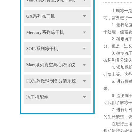
Venus系列真空冷冻干燥机
土壤冻干是一
GX系列冻干机
前，需要进行
1. 选择适
干处理，但需
Mercury系列冻干机
2. 确定冻
分。但是，过
SOIL系列冻干机
3. 控制冻
破坏和养分流
Mars系列真空离心浓缩仪
4. 添加保
硅藻土等。这
FQ系列微球制备分装系统
5. 进行预
果。
6. 监测冻
冻干机配件
助我们了解冻
7. 进行后
的生长繁殖，
在进行土壤冻
程和进行后处