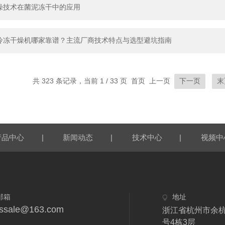
燥技术在菌泥冻干中的应用
冷冻干燥机哪家靠谱？主流厂商技术特点与选型避坑指南
共 323 条记录，当前 1 / 33 页 首页 上一页
下一页
末
|
|
|
产品中心
新闻动态
技术中心
视频中
邮箱
地址
fdssale@163.com
浙江省杭州市余杭
号4栋3层