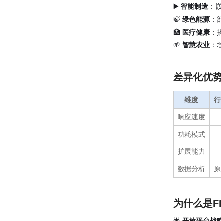
▶️
智能制造
：
🍃
绿色能源
：
🏥
医疗健康
：
🌱
智慧农业
：
差异化优
维度
行
响应速度
功耗模式
扩展能力
数据分析
原
为什么是F
🌟
开放平台战