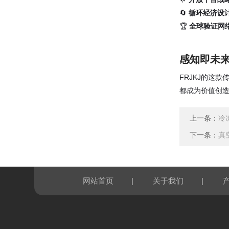
🔄
循环经济设
🏆
全球验证网
感知即未
FRJKJ的这
都成为价值创造
上一条：
冷
下一条：
真
|
|
网站首页
关于我们