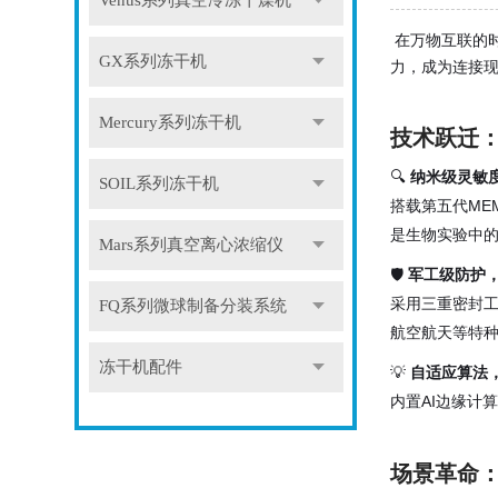
Venus系列真空冷冻干燥机
在万物互联的
GX系列冻干机
力，成为连接现
Mercury系列冻干机
技术跃迁
🔍
纳米级灵敏
SOIL系列冻干机
搭载第五代ME
是生物实验中
Mars系列真空离心浓缩仪
🛡️
军工级防护
采用三重密封工
FQ系列微球制备分装系统
航空航天等特
冻干机配件
💡
自适应算法，
内置AI边缘计
场景革命