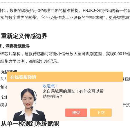
时代，数据的源头始于对物理世界的精准捕捉。FRJKJ公司推出的
新一代智
实与数字世界的桥梁。它不仅是传统工业设备的“神经末梢”，更是智慧城
：重新定义传感边界
度，洞察微观世界
MS芯片架构，这款传感器可将微小信号放大至可识别范围，实现0.001
的细胞力学监测，都能被忠实记录。
，无惧挑战
艺与航空铝材外壳，通过MIL-STD-810G军规认证，可在盐雾腐蚀
欢迎您！
种领域。
来自局域网的朋友！有什么可以帮
助您的吗？
让数据会“思考”
算模块，可根据实时工况动态调整采样频率与滤波策略，自动剔除噪声干
：从单一检测到系统赋能