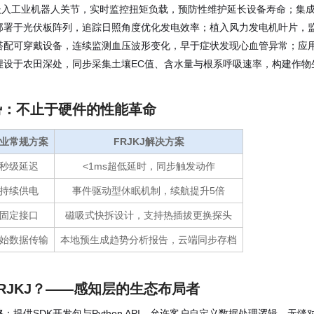
嵌入工业机器人关节，实时监控扭矩负载，预防性维护延长设备寿命；集成
部署于光伏板阵列，追踪日照角度优化发电效率；植入风力发电机叶片，
搭配可穿戴设备，连续监测血压波形变化，早于症状发现心血管异常；应
埋设于农田深处，同步采集土壤EC值、含水量与根系呼吸速率，构建作物
势：不止于硬件的性能革命
业常规方案
FRJKJ解决方案
秒级延迟
<1ms超低延时，同步触发动作
持续供电
事件驱动型休眠机制，续航提升5倍
固定接口
磁吸式快拆设计，支持热插拔更换探头
始数据传输
本地预生成趋势分析报告，云端同步存档
RJKJ？——感知层的生态布局者
略
：提供SDK开发包与Python API，允许客户自定义数据处理逻辑，无缝对