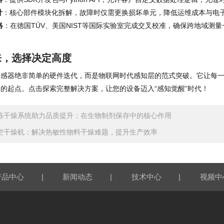
计
：核心部件模块化拆解，故障时仅需更换损坏单元，降低运维成本与电
络
：在德国TÜV、美国NIST等国际实验室完成交叉校准，确保跨地域测
来，选择决定高度
款传感器绝非简单的硬件迭代，而是物联网时代感知层的范式突破。它让每一
的起点。点击探索完整解决方案，让您的设备迈入“感知觉醒”时代！
冻干燥系统助力品质提升：在生物制剂保存中的核心作用
空干燥机：解决热敏性物料干燥难题，提升生产效率
|
|
|
产品中心
新闻动态
技术中心
视频中