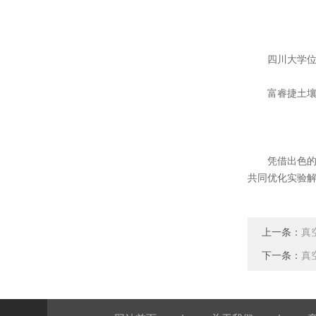
四川大学位于
富睿捷土壤冻干
凭借出色的性
共同优化实验
上一条：
真
下一条：
真