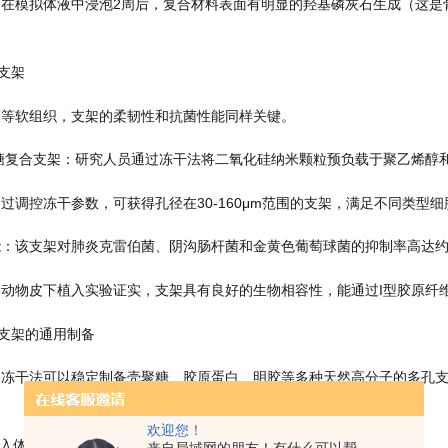
：在模拟体液中浸泡2周后，复合材料表面有明显的羟基磷灰石生成（这是
生支架
膜等软组织，支架的柔韧性和抗菌性能同样关键。
聚糖复合支架：研究人员通过冻干法将二氧化硅纳米颗粒预负载于聚乙烯醇
过调控冻干参数，可获得孔径在30-160μm范围的支架，满足不同类型
：该支架对肺炎克雷伯菌、阴沟肠杆菌和金黄色葡萄球菌的抑制率高达约
：动物皮下植入实验证实，支架具有良好的生物相容性，能通过I型胶原纤
物支架的通用制备
用冻干法可以稳定制备壳聚糖、胶原蛋白、明胶等多种天然高分子的多孔
欢迎您！
植入体