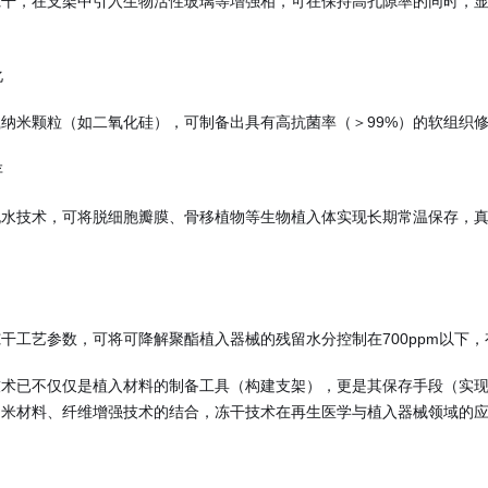
冻干，在支架中引入生物活性玻璃等增强相，可在保持高孔隙率的同时，
化
纳米颗粒（如二氧化硅），可制备出具有高抗菌率（＞99%）的软组织
存
水技术，可将脱细胞瓣膜、骨移植物等生物植入体实现长期常温保存，真
干工艺参数，可将可降解聚酯植入器械的残留水分控制在700ppm以下
技术已不仅仅是植入材料的制备工具（构建支架），更是其保存手段（实
纳米材料、纤维增强技术的结合，冻干技术在再生医学与植入器械领域的