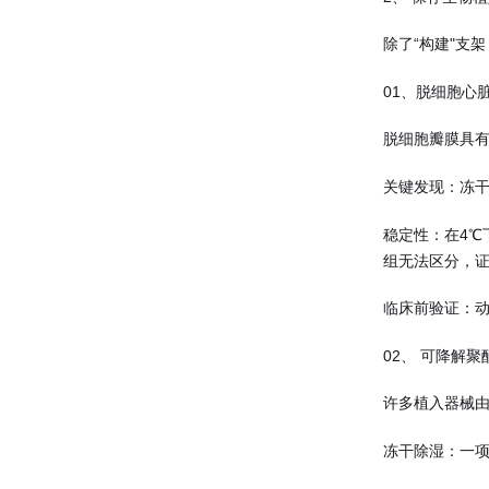
除了“构建"支
01、脱细胞心
脱细胞瓣膜具有
关键发现：冻干
稳定性：在4
组无法区分，
临床前验证：
02、 可降解
许多植入器械
冻干除湿：一