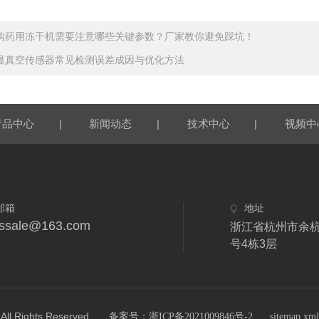
购药用冻干机需要注意哪些关键参数？厂家教你避免踩坑！
显真空传感器常见检测误差成因与优化方法
|
|
|
产品中心
新闻动态
技术中心
视频中
邮箱
地址
fdssale@163.com
浙江省杭州市余杭
号4栋3层
ights Reserved.
备案号：浙ICP备2021009846号-2
sitemap.xml