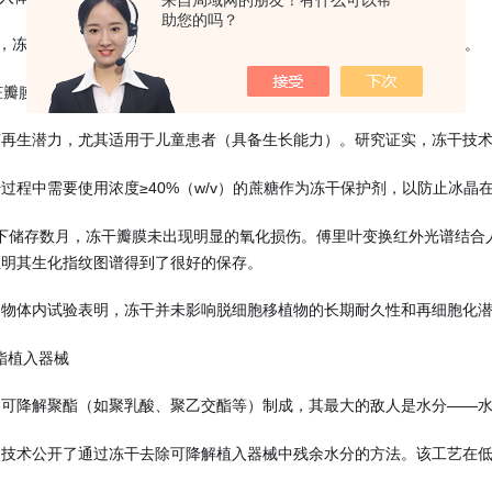
来自局域网的朋友！有什么可以帮
助您的吗？
架，冻干技术还能“保存"天然或工程化的植入体，使其实现“货架式"供应。
脏瓣膜
再生潜力，尤其适用于儿童患者（具备生长能力）。研究证实，冻干技术
过程中需要使用浓度≥40%（w/v）的蔗糖作为冻干保护剂，以防止冰
℃下储存数月，冻干瓣膜未出现明显的氧化损伤。傅里叶变换红外光谱结合
证明其生化指纹图谱得到了很好的保存。
动物体内试验表明，冻干并未影响脱细胞移植物的长期耐久性和再细胞化
聚酯植入器械
由可降解聚酯（如聚乳酸、聚乙交酯等）制成，其最大的敌人是水分——
项技术公开了通过冻干去除可降解植入器械中残余水分的方法。该工艺在