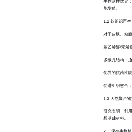
生物活性优异
胞增殖。
1.2 软组织再
对于皮肤、粘
聚乙烯醇/壳
多级孔结构：通
优异的抗菌性能
促进组织愈合
1.3 天然聚合
研究表明，利
想基础材料。
2、 保存生物