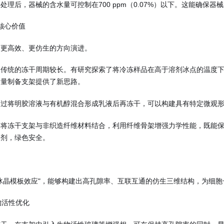
处理后，器械的含水量可控制在700 ppm（0.07%）以下。这能确保
核心价值
着更高效、更仿生的方向演进。
：传统的冻干周期较长。有研究探索了将冷冻样品在高于溶剂冰点的温度
通量制备支架提供了新思路。
通过将明胶溶液与有机醇混合形成乳液后再冻干，可以构建具有特定微观
：将冻干支架与非织造纤维材料结合，利用纤维骨架增强力学性能，既能
溶剂，绿色安全。
冰晶模板效应"，能够构建出高孔隙率、互联互通的仿生三维结构，为细
物活性优化