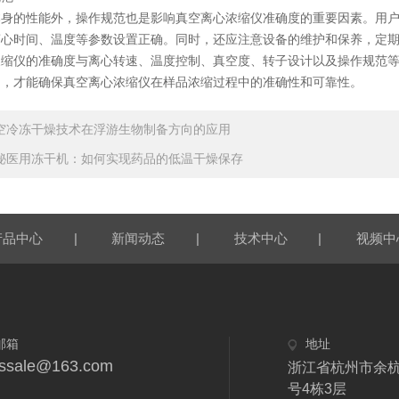
的性能外，操作规范也是影响真空离心浓缩仪准确度的重要因素。用户
离心时间、温度等参数设置正确。同时，还应注意设备的维护和保养，定
仪的准确度与离心转速、温度控制、真空度、转子设计以及操作规范等
制，才能确保真空离心浓缩仪在样品浓缩过程中的准确性和可靠性。
空冷冻干燥技术在浮游生物制备方向的应用
秘医用冻干机：如何实现药品的低温干燥保存
|
|
|
产品中心
新闻动态
技术中心
视频中
邮箱
地址
fdssale@163.com
浙江省杭州市余杭
号4栋3层