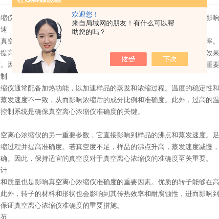
欢迎您！
仪作为一种高效、快速的样品浓缩设备，其准确度受到多个方面的影响
来自局域网的朋友！有什么可以帮
速
助您的吗？
空离心浓缩仪的核心参数之一，它直接影响到样品的分离速度和效率。
而提高浓缩的准确性。若转速过低，可能导致样品分离不全，影响浓缩效
度。因此，选择适宜的离心转速对于保证真空离心浓缩仪的准确度至关重
制
仪通常配备加热功能，以加速样品的蒸发和浓缩过程。温度的稳定性和
的蒸发速度不一致，从而影响浓缩后的成分比例和准确度。此外，过高的
度控制系统是确保真空离心浓缩仪准确度的关键。
度
离心浓缩仪的另一重要参数，它直接影响到样品的沸点和蒸发速度。足
浓缩过程并提高准确度。若真空度不足，样品的沸点升高，蒸发速度减慢
准确。因此，保持适宜的真空度对于真空离心浓缩仪的准确度至关重要。
计
质量也是影响真空离心浓缩仪准确度的重要因素。优质的转子能够在高
。此外，转子的材料和形状也会影响到其传热效率和耐腐蚀性，进而影响
是保证真空离心浓缩仪准确度的重要措施。
范